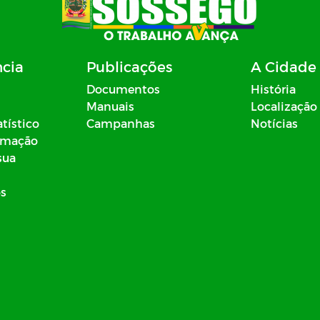
ncia
Publicações
A Cidade
Documentos
História
Manuais
Localização
atístico
Campanhas
Notícias
ormação
sua
os