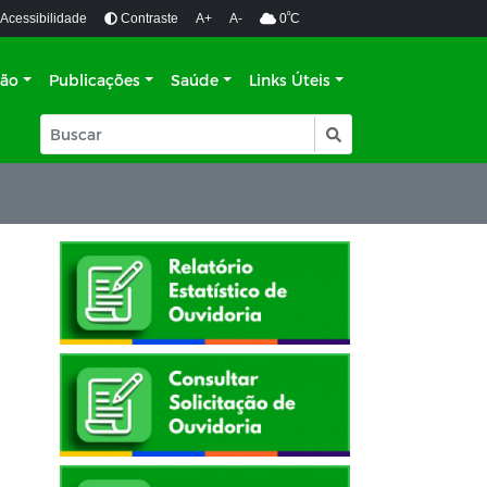
º
Acessibilidade
Contraste
A+
A-
0
C
ção
Publicações
Saúde
Links Úteis