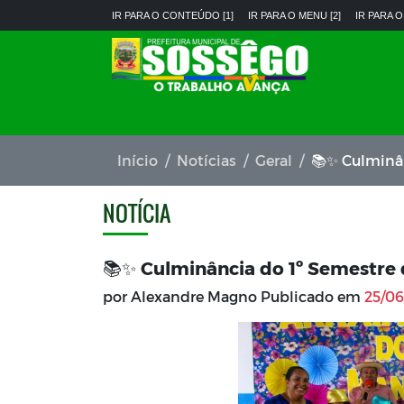
IR PARA O CONTEÚDO [1]
IR PARA O MENU [2]
IR PARA O
Início
Notícias
Geral
📚✨ Culminân
NOTÍCIA
📚✨ Culminância do 1º Semestre 
por Alexandre Magno Publicado em
25/06