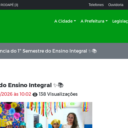
Telefones
Ouvidoria
 RODAPÉ [3]
A Cidade
A Prefeitura
Legisla
cia do 1º Semestre do Ensino Integral ✨📚
do Ensino Integral ✨📚
/2026 às 10:02
138 Visualizações