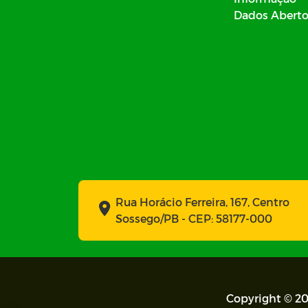
Dados Abert
Rua Horácio Ferreira, 167, Centro
Sossego/PB - CEP: 58177-000
Copyright © 20