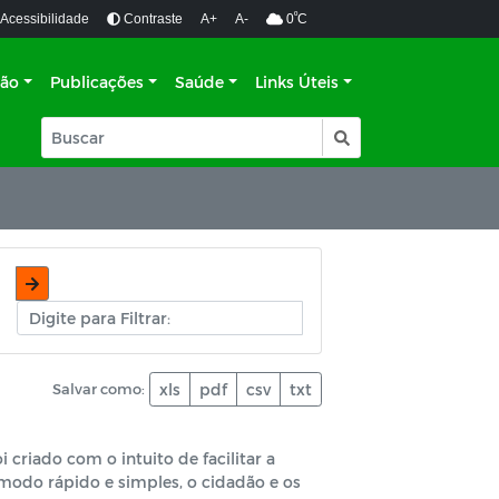
º
Acessibilidade
Contraste
A+
A-
0
C
ção
Publicações
Saúde
Links Úteis
Salvar como:
xls
pdf
csv
txt
criado com o intuito de facilitar a
 modo rápido e simples, o cidadão e os