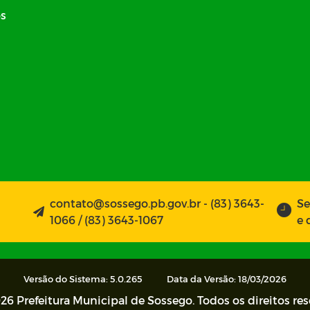
os
contato@sossego.pb.gov.br - (83) 3643-
Se
1066 / (83) 3643-1067
e 
Versão do Sistema: 5.0.265
Data da Versão: 18/03/2026
26 Prefeitura Municipal de Sossego. Todos os direitos re