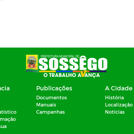
ncia
Publicações
A Cidade
Documentos
História
Manuais
Localização
atístico
Campanhas
Notícias
ormação
sua