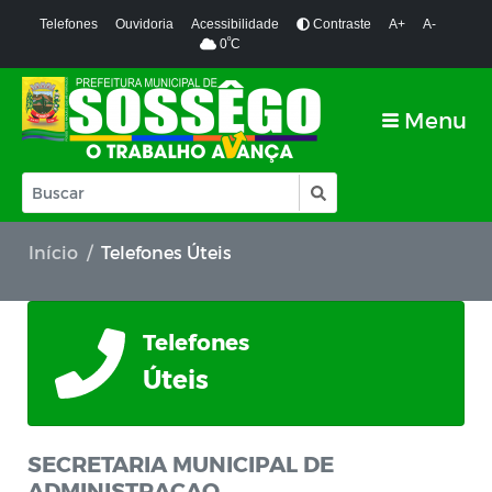
Telefones
Ouvidoria
Acessibilidade
Contraste
A+
A-
º
0
C
Menu
Início
Telefones Úteis
Telefones
Úteis
SECRETARIA MUNICIPAL DE
ADMINISTRAÇAO