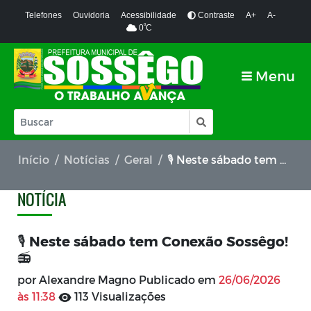
Telefones
Ouvidoria
Acessibilidade
Contraste
A+
A-
º
0
C
Menu
Início
Notícias
Geral
🎙️ Neste sábado tem Conexão Sossêgo! 📻
NOTÍCIA
🎙️ Neste sábado tem Conexão Sossêgo!
📻
por Alexandre Magno Publicado em
26/06/2026
às 11:38
113 Visualizações