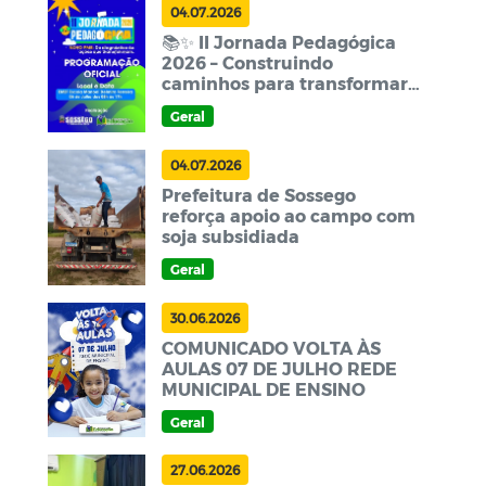
04.07.2026
📚✨ II Jornada Pedagógica
2026 – Construindo
caminhos para transformar
a educação! ✨📚
Geral
04.07.2026
Prefeitura de Sossego
reforça apoio ao campo com
soja subsidiada
Geral
30.06.2026
COMUNICADO VOLTA ÀS
AULAS 07 DE JULHO REDE
MUNICIPAL DE ENSINO
Geral
27.06.2026