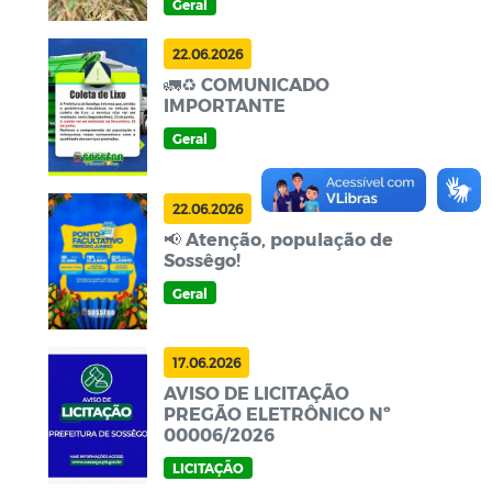
Geral
fortalecendo o compromisso
com o homem do campo.
22.06.2026
🚛♻️ COMUNICADO
IMPORTANTE
Geral
22.06.2026
📢 Atenção, população de
Sossêgo!
Geral
17.06.2026
AVISO DE LICITAÇÃO
PREGÃO ELETRÔNICO Nº
00006/2026
LICITAÇÃO