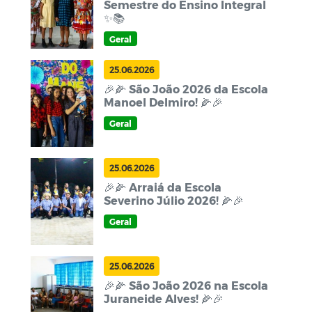
Semestre do Ensino Integral
✨📚
Geral
25.06.2026
🎉🌽 São João 2026 da Escola
Manoel Delmiro! 🌽🎉
Geral
25.06.2026
🎉🌽 Arraiá da Escola
Severino Júlio 2026! 🌽🎉
Geral
25.06.2026
🎉🌽 São João 2026 na Escola
Juraneide Alves! 🌽🎉