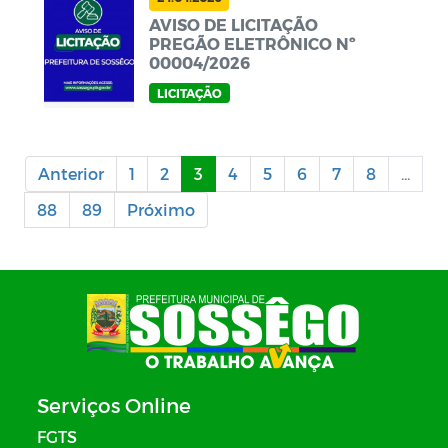
AVISO DE LICITAÇÃO
PREGÃO ELETRÔNICO Nº
00004/2026
LICITAÇÃO
Anterior
1
2
3
4
5
6
7
8
...
88
89
Próximo
Serviços Online
FGTS