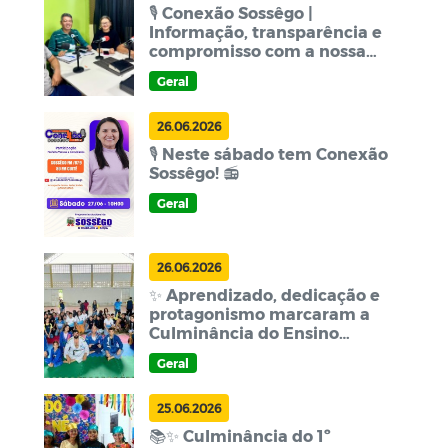
🎙️ Conexão Sossêgo |
Informação, transparência e
compromisso com a nossa
população!
Geral
26.06.2026
🎙️ Neste sábado tem Conexão
Sossêgo! 📻
Geral
26.06.2026
✨ Aprendizado, dedicação e
protagonismo marcaram a
Culminância do Ensino
Integral da Escola Municipal
Geral
Manoel Delmiro Ferreira! 📚
🌟
25.06.2026
📚✨ Culminância do 1º