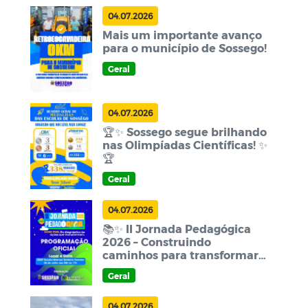
04.07.2026
Mais um importante avanço
para o município de Sossego!
Geral
04.07.2026
🏆✨ Sossego segue brilhando
nas Olimpíadas Científicas! ✨
🏆
Geral
04.07.2026
📚✨ II Jornada Pedagógica
2026 – Construindo
caminhos para transformar
a educação! ✨📚
Geral
04.07.2026