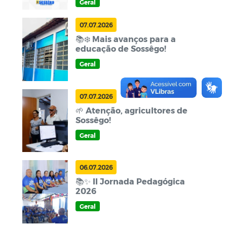
Geral
07.07.2026
📚❄️ Mais avanços para a
educação de Sossêgo!
Geral
07.07.2026
🌱 Atenção, agricultores de
Sossêgo!
Geral
06.07.2026
📚✨ II Jornada Pedagógica
2026
Geral