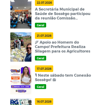
22.07.2026
A Secretária Municipal de
Saúde de Sossêgo participou
da reunião Comissão
Intergestores Regional (CIR)
Geral
21.07.2026
🌾 Apoio ao Homem do
Campo! Prefeitura Realiza
Silagem para os Agricultores
Geral
17.07.2026
🎙️ Neste sábado tem Conexão
Sossêgo! 📻
Geral
16.07.2026