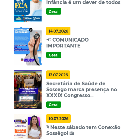
infância é um dever de todos
Geral
14.07.2026
📢 COMUNICADO
IMPORTANTE
Geral
13.07.2026
Secretária de Saúde de
Sossego marca presença no
XXXIX Congresso
CONASEMS
Geral
10.07.2026
🎙️ Neste sábado tem Conexão
Sossêgo! 📻