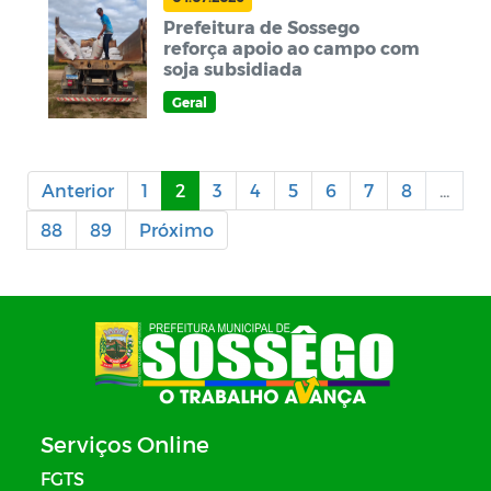
Prefeitura de Sossego
reforça apoio ao campo com
soja subsidiada
Geral
Anterior
1
2
3
4
5
6
7
8
...
88
89
Próximo
Serviços Online
FGTS