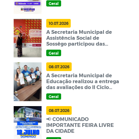
Geral
10.07.2026
A Secretaria Municipal de
Assistência Social de
Sossêgo participou das
comemorações pelos 36
Geral
anos do ECA, fortalecendo as
políticas públicas voltadas
08.07.2026
A Secretaria Municipal de
Educação realizou a entrega
das avaliações do II Ciclo
Avaliativo
Geral
08.07.2026
📢 COMUNICADO
IMPORTANTE FEIRA LIVRE
DA CIDADE